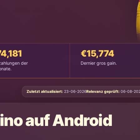
4,181
€15,774
ahlungen der
Dernier gros gain.
onate.
Zuletzt aktualisiert:
23-06-2026
Relevanz geprüft:
06-08-20
ino auf Android