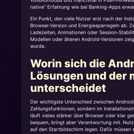
native“ Erfahrung wie bei Banking-Apps erwar
Ein Punkt, den viele Nutzer erst nach der Inst
Browser-Version und Energiesparregeln ab. Z
Ladezeiten, Animationen oder Session-Stabili
Modellen oder älteren Android-Versionen zeig
wurde.
Worin sich die And
Lösungen und der 
unterscheidet
Der wichtigste Unterschied zwischen Android 
Zahlungsfunktionen, sondern im Installations
läuft vieles stärker über Browser oder klar ge
bequem, bringt aber Verantwortung mit. Nutz
auf den Startbildschirm legen. Dafür müssen 