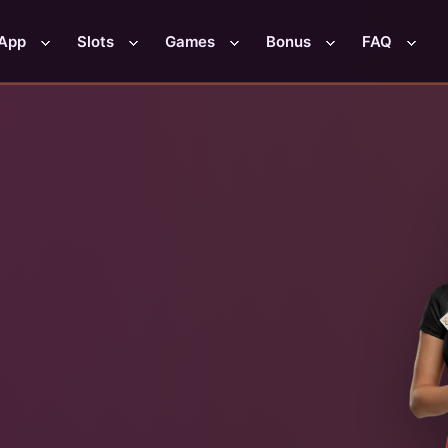
App
Slots
Games
Bonus
FAQ
0