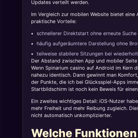
Updates verteilt werden.
Im Vergleich zur mobilen Website bietet ein
praktische Vorteile:
schnellerer Direktstart ohne erneute Suche
häufig aufgeräumtere Darstellung ohne Bro
teilweise stabilere Sitzungen bei wiederhol
Der Abstand zwischen App und mobiler Seite is
Wenn Spinarium casino auf Android im Kern di
nahezu identisch. Dann gewinnt man Komfort, 
der Punkte, die ich bei Glücksspiel-Apps im
Startbildschirm ist noch kein Beweis für eine
Ein zweites wichtiges Detail: iOS-Nutzer hab
mehr Freiheit und mehr Reibung zugleich. Dies
nicht automatisch unkomplizierter.
Welche Funktionen 