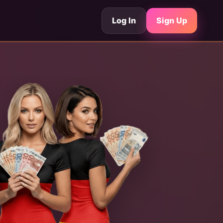
Log In
Sign Up