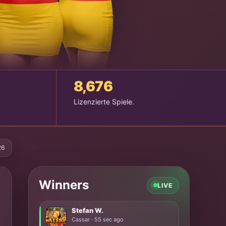
8,676
Lizenzierte Spiele.
26
Winners
LIVE
Stefan W.
Cassar · 57 sec ago