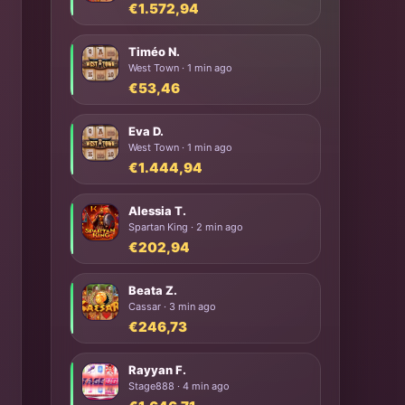
€1.572,94
Timéo N.
West Town · 1 min ago
€53,46
Eva D.
West Town · 1 min ago
€1.444,94
Alessia T.
Spartan King · 2 min ago
€202,94
Beata Z.
Cassar · 3 min ago
€246,73
Rayyan F.
Stage888 · 4 min ago