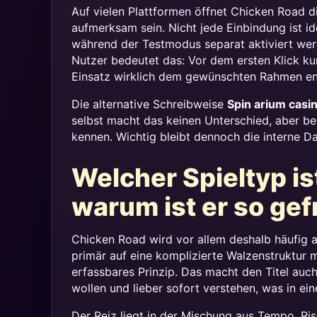
Auf vielen Plattformen öffnet Chicken Road di
aufmerksam sein. Nicht jede Einbindung ist i
während der Testmodus separat aktiviert werd
Nutzer bedeutet das: Vor dem ersten Klick ku
Einsatz wirklich dem gewünschten Rahmen ent
Die alternative Schreibweise
Spin arium casi
selbst macht das keinen Unterschied, aber bei
kennen. Wichtig bleibt dennoch die interne Dar
Welcher Spieltyp i
warum ist er so gef
Chicken Road wird vor allem deshalb häufig auf
primär auf eine komplizierte Walzenstruktur m
erfassbares Prinzip. Das macht den Titel auch
wollen und lieber sofort verstehen, was in ein
Der Reiz liegt in der Mischung aus Tempo, Ri