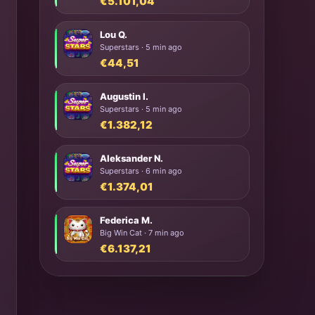
€5.101,04
Lou Q.
Superstars · 5 min ago
€44,51
Augustin I.
Superstars · 5 min ago
€1.382,12
Aleksander N.
Superstars · 6 min ago
€1.374,01
Federica M.
Big Win Cat · 7 min ago
€6.137,21