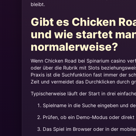
bleibt.
Gibt es Chicken Ro
und wie startet man
normalerweise?
Wenn Chicken Road bei Spinarium casino verfü
oder über die Rubrik mit Slots beziehungswei
Praxis ist die Suchfunktion fast immer der sch
Zeit und vermeidet das Durchklicken durch g
Typischerweise läuft der Start in drei einfach
Spielname in die Suche eingeben und de
Prüfen, ob ein Demo-Modus oder direkt 
Das Spiel im Browser oder in der mobile