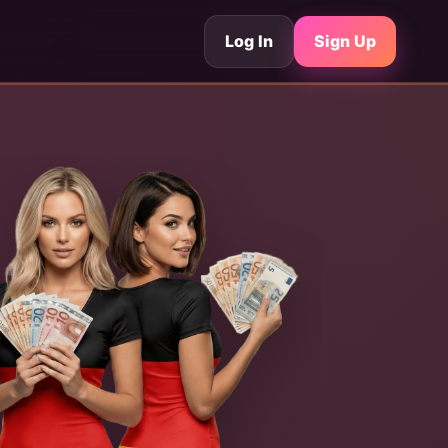
Log In
Sign Up